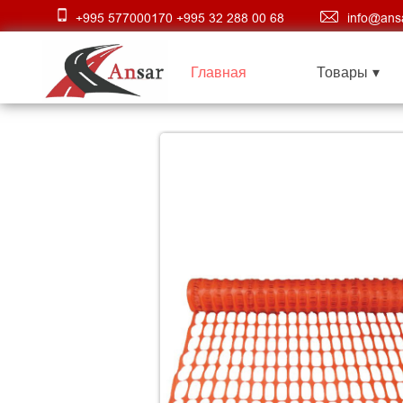
+995 577000170 +995 32 288 00 68
info@ans
Главная
Товары ▾